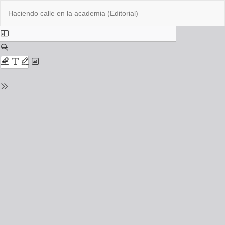
Return
Do
Do
Haciendo calle en la academia (Editorial)
to
PD
Issue
Details