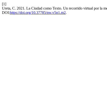
[1]
Ureta, C. 2021. La Ciudad como Texto. Un recorrido virtual por la m
DOI:
https://doi.org/10.37785/nw.v5n1.m2
.