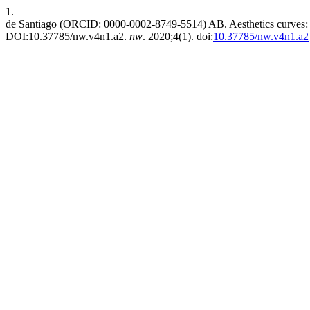
1.
de Santiago (ORCID: 0000-0002-8749-5514) AB. Aesthetics curves: aud
DOI:10.37785/nw.v4n1.a2.
nw
. 2020;4(1). doi:
10.37785/nw.v4n1.a2