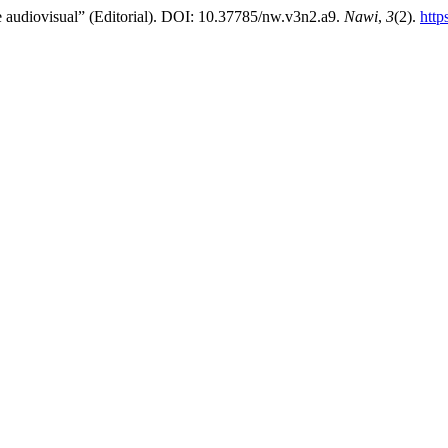
te audiovisual” (Editorial). DOI: 10.37785/nw.v3n2.a9.
Nawi
,
3
(2).
http