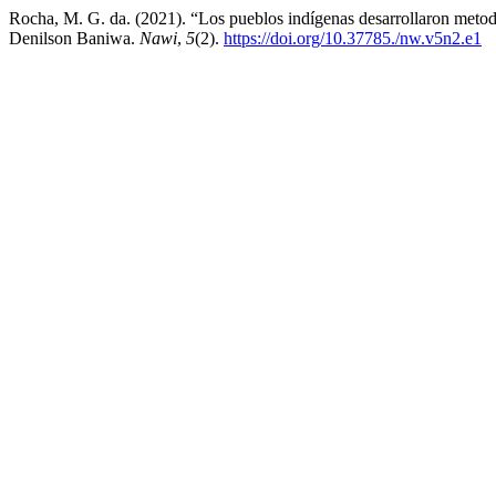
Rocha, M. G. da. (2021). “Los pueblos indígenas desarrollaron meto
Denilson Baniwa.
Nawi
,
5
(2).
https://doi.org/10.37785./nw.v5n2.e1