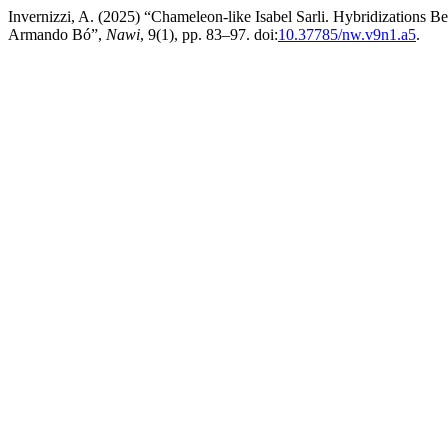
Invernizzi, A. (2025) “Chameleon-like Isabel Sarli. Hybridizations
Armando Bó”,
Nawi
, 9(1), pp. 83–97. doi:
10.37785/nw.v9n1.a5
.