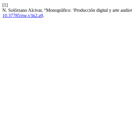
[1]
N. Solórzano Alcivar, “Monográfico: ‘Producción digital y arte audi
10.37785/nw.v3n2.a9
.