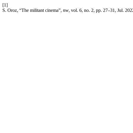
[1]
S. Oroz, “The militant cinema”,
nw
, vol. 6, no. 2, pp. 27–31, Jul. 202