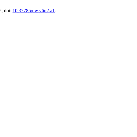
2, doi:
10.37785/nw.v6n2.a1
.