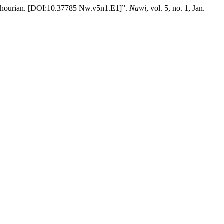
 Khourian. [DOI:10.37785 Nw.v5n1.E1]”.
Nawi
, vol. 5, no. 1, Jan.