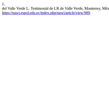
1.
del Valle Verde L. Testimonial de LR de Valle Verde, Monterrey, Méxi
https://nawi.espol.edu.ec/index.php/nawi/article/view/989