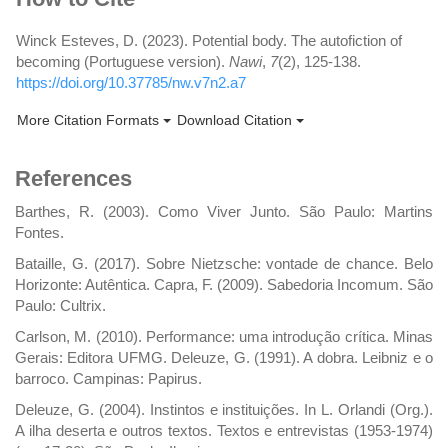
Details
Winck Esteves, D. (2023). Potential body. The autofiction of
becoming (Portuguese version).
Nawi
,
7
(2), 125-138.
https://doi.org/10.37785/nw.v7n2.a7
More Citation Formats
Download Citation
References
Barthes, R. (2003). Como Viver Junto. São Paulo: Martins
Fontes.
Bataille, G. (2017). Sobre Nietzsche: vontade de chance. Belo
Horizonte: Autêntica. Capra, F. (2009). Sabedoria Incomum. São
Paulo: Cultrix.
Carlson, M. (2010). Performance: uma introdução crítica. Minas
Gerais: Editora UFMG. Deleuze, G. (1991). A dobra. Leibniz e o
barroco. Campinas: Papirus.
Deleuze, G. (2004). Instintos e instituições. In L. Orlandi (Org.).
A ilha deserta e outros textos. Textos e entrevistas (1953-1974)