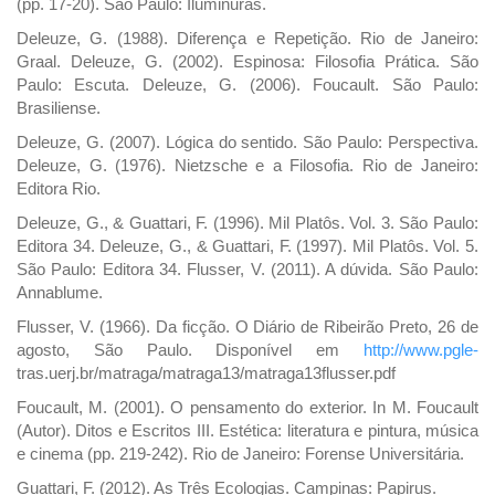
(pp. 17-20). São Paulo: Iluminuras.
Deleuze, G. (1988). Diferença e Repetição. Rio de Janeiro:
Graal. Deleuze, G. (2002). Espinosa: Filosofia Prática. São
Paulo: Escuta. Deleuze, G. (2006). Foucault. São Paulo:
Brasiliense.
Deleuze, G. (2007). Lógica do sentido. São Paulo: Perspectiva.
Deleuze, G. (1976). Nietzsche e a Filosofia. Rio de Janeiro:
Editora Rio.
Deleuze, G., & Guattari, F. (1996). Mil Platôs. Vol. 3. São Paulo:
Editora 34. Deleuze, G., & Guattari, F. (1997). Mil Platôs. Vol. 5.
São Paulo: Editora 34. Flusser, V. (2011). A dúvida. São Paulo:
Annablume.
Flusser, V. (1966). Da ficção. O Diário de Ribeirão Preto, 26 de
agosto, São Paulo. Disponível em
http://www.pgle-
tras.uerj.br/matraga/matraga13/matraga13flusser.pdf
Foucault, M. (2001). O pensamento do exterior. In M. Foucault
(Autor). Ditos e Escritos III. Estética: literatura e pintura, música
e cinema (pp. 219-242). Rio de Janeiro: Forense Universitária.
Guattari, F. (2012). As Três Ecologias. Campinas: Papirus.