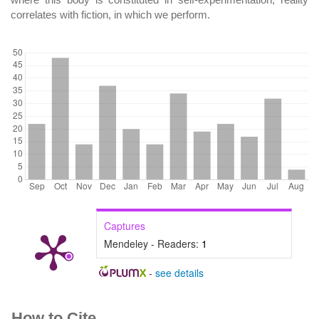
correlates with fiction, in which we perform.
DOWNLOADS
Captures
Mendeley - Readers:
1
-
see details
Article
How to Cite