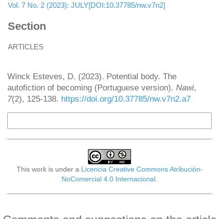
Vol. 7 No. 2 (2023): JULY[DOI:10.37785/nw.v7n2]
Section
ARTICLES
How to Cite
Winck Esteves, D. (2023). Potential body. The
autofiction of becoming (Portuguese version).
Nawi
,
7
(2), 125-138.
https://doi.org/10.37785/nw.v7n2.a7
More Citation Formats
This work is under a
Licencia Creative Commons Atribución-
NoComercial 4.0 Internacional
.