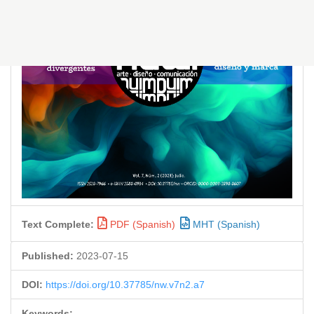
Text Complete:
PDF (Spanish)
MHT (Spanish)
Published:
2023-07-15
DOI:
https://doi.org/10.37785/nw.v7n2.a7
Keywords: