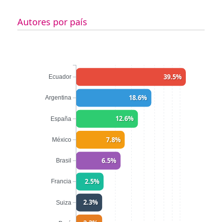
Autores por país
39.5%
Ecuador
18.6%
Argentina
12.6%
España
7.8%
México
6.5%
Brasil
2.5%
Francia
2.3%
Suiza