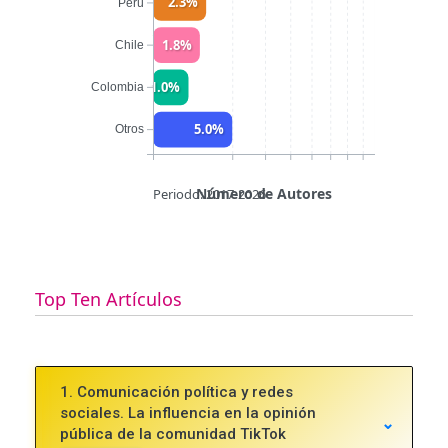
2.3%
Perú
1.8%
Chile
1.0%
Colombia
5.0%
Otros
Número de Autores
Periodo: 2017-2026
Top Ten Artículos
1.
Comunicación política y redes
sociales. La influencia en la opinión
pública de la comunidad TikTok