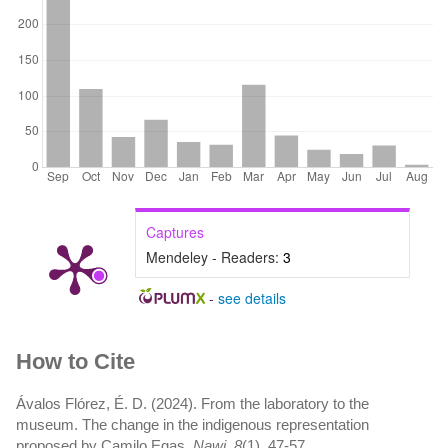
Captures
Mendeley - Readers:
3
-
see details
Article
How to Cite
Details
Ávalos Flórez, É. D. (2024). From the laboratory to the
museum. The change in the indigenous representation
proposed by Camilo Egas.
Nawi
,
8
(1), 47-57.