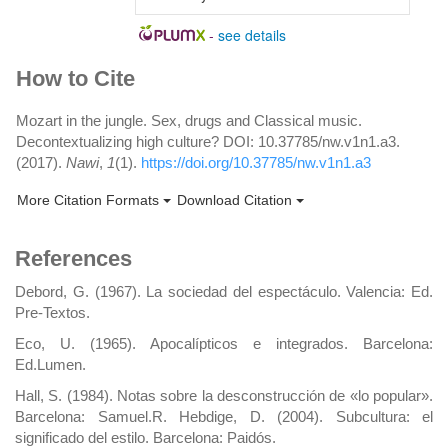
-
see details
Article
How to Cite
Details
Mozart in the jungle. Sex, drugs and Classical music.
Decontextualizing high culture? DOI: 10.37785/nw.v1n1.a3.
(2017).
Nawi
,
1
(1).
https://doi.org/10.37785/nw.v1n1.a3
More Citation Formats
Download Citation
References
Debord, G. (1967). La sociedad del espectáculo. Valencia: Ed.
Pre-Textos.
Eco, U. (1965). Apocalípticos e integrados. Barcelona:
Ed.Lumen.
Hall, S. (1984). Notas sobre la desconstrucción de «lo popular».
Barcelona: Samuel.R. Hebdige, D. (2004). Subcultura: el
significado del estilo. Barcelona: Paidós.