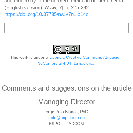
and modernity in the northern mexican border cinema
(English version).
Nawi
,
7
(1), 275-292.
https://doi.org/10.37785/nw.v7n1.a14e
More Citation Formats
This work is under a
Licencia Creative Commons Atribución-
NoComercial 4.0 Internacional
.
Comments and suggestions on the article
Managing Director
Jorge Polo Blanco, PhD.
polo@espol.edu.ec
ESPOL - FADCOM