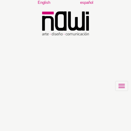
Main
English
español
Navigation
Main
Content
Sidebar
Vol. 7 No. 1 (2023):
JANUARY[DOI:10.37785/nw.v7n1]
Contemporary realism, and modernity in
the northern mexican border cinema
(English version)
Togg
navig
Article
Sidebar