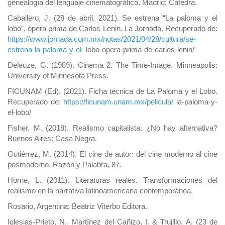
genealogía del lenguaje cinematográfico. Madrid: Cátedra.
Caballero, J. (28 de abril, 2021). Se estrena “La paloma y el
lobo”, ópera prima de Carlos Lenin. La Jornada. Recuperado de:
https://www.jornada.com.mx/notas/2021/04/28/cultura/se-
estrena-la-paloma-y-el-
lobo-opera-prima-de-carlos-lenin/
Deleuze, G. (1989). Cinema 2. The Time-Image. Minneapolis:
University of Minnesota Press.
FICUNAM (Ed). (2021). Ficha técnica de La Paloma y el Lobo.
Recuperado de:
https://ficunam.unam.mx/pelicula/
la-paloma-y-
el-lobo/
Fisher, M. (2018). Realismo capitalista. ¿No hay alternativa?
Buenos Aires: Casa Negra.
Gutiérrez, M. (2014). El cine de autor: del cine moderno al cine
posmoderno. Razón y Palabra, 87.
Horne, L. (2011). Literaturas reales. Transformaciones del
realismo en la narrativa latinoamericana contemporánea.
Rosario, Argentina: Beatriz Viterbo Editora.
Iglesias-Prieto, N., Martínez del Cañizo, I. & Trujillo, A. (23 de