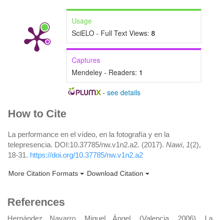
Usage
SciELO - Full Text Views:
8
Captures
Mendeley - Readers:
1
-
see details
Article
How to Cite
Details
La performance en el vídeo, en la fotografía y en la
telepresencia. DOI:10.37785/nw.v1n2.a2. (2017).
Nawi
,
1
(2),
18-31.
https://doi.org/10.37785/nw.v1n2.a2
More Citation Formats
Download Citation
References
Hernández Navarro, Miguel Ángel. (Valencia, 2006). La