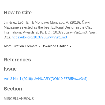
Article
How to Cite
Details
Jiménez León E., & Moncayo Moncayo, A. (2019). Ñawi
Magazine selected as the best Editorial Design in the Clap
International Awards 2018. DOI: 10.37785/nw.v3n1.m3.
Nawi
,
3
(1).
https://doi.org/10.37785/nw.v3n1.m3
More Citation Formats
Download Citation
References
Issue
Vol. 3 No. 1 (2019): JANUARY[DOI:10.37785/nw.v3n1]
Section
MISCELLANEOUS