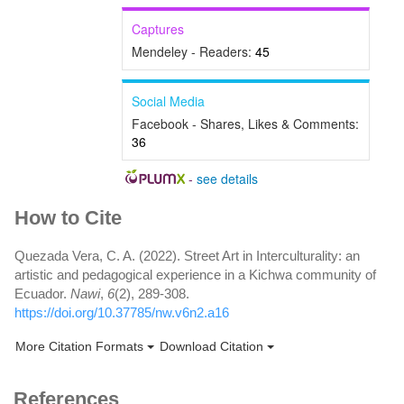
Captures
Mendeley - Readers:
45
Social Media
Facebook - Shares, Likes & Comments:
36
-
see details
Article
How to Cite
Details
Quezada Vera, C. A. (2022). Street Art in Interculturality: an
artistic and pedagogical experience in a Kichwa community of
Ecuador.
Nawi
,
6
(2), 289-308.
https://doi.org/10.37785/nw.v6n2.a16
More Citation Formats
Download Citation
References