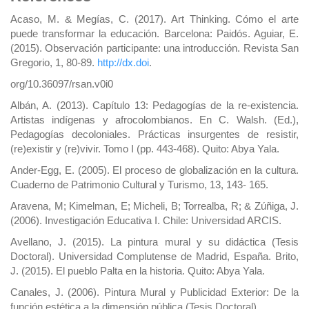
Acaso, M. & Megías, C. (2017). Art Thinking. Cómo el arte
puede transformar la educación. Barcelona: Paidós. Aguiar, E.
(2015). Observación participante: una introducción. Revista San
Gregorio, 1, 80-89.
http://dx.doi
.
org/10.36097/rsan.v0i0
Albán, A. (2013). Capítulo 13: Pedagogías de la re-existencia.
Artistas indígenas y afrocolombianos. En C. Walsh. (Ed.),
Pedagogías decoloniales. Prácticas insurgentes de resistir,
(re)existir y (re)vivir. Tomo I (pp. 443-468). Quito: Abya Yala.
Ander-Egg, E. (2005). El proceso de globalización en la cultura.
Cuaderno de Patrimonio Cultural y Turismo, 13, 143- 165.
Aravena, M; Kimelman, E; Micheli, B; Torrealba, R; & Zúñiga, J.
(2006). Investigación Educativa I. Chile: Universidad ARCIS.
Avellano, J. (2015). La pintura mural y su didáctica (Tesis
Doctoral). Universidad Complutense de Madrid, España. Brito,
J. (2015). El pueblo Palta en la historia. Quito: Abya Yala.
Canales, J. (2006). Pintura Mural y Publicidad Exterior: De la
función estética a la dimensión pública (Tesis Doctoral).