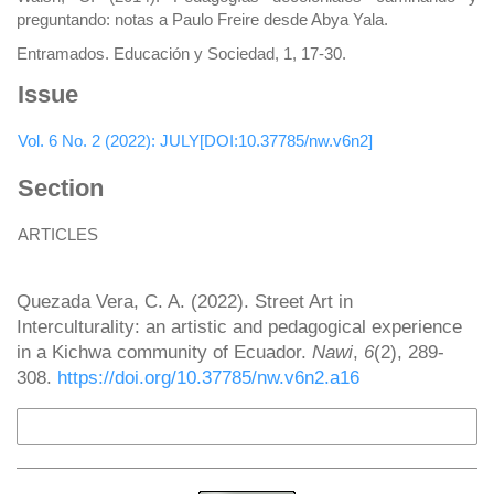
preguntando: notas a Paulo Freire desde Abya Yala.
Entramados. Educación y Sociedad, 1, 17-30.
Issue
Vol. 6 No. 2 (2022): JULY[DOI:10.37785/nw.v6n2]
Section
ARTICLES
How to Cite
Quezada Vera, C. A. (2022). Street Art in
Interculturality: an artistic and pedagogical experience
in a Kichwa community of Ecuador.
Nawi
,
6
(2), 289-
308.
https://doi.org/10.37785/nw.v6n2.a16
More Citation Formats