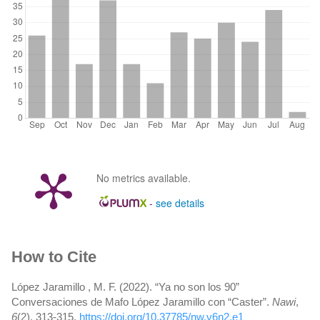
No metrics available.
-
see details
Article
How to Cite
Details
López Jaramillo , M. F. (2022). “Ya no son los 90”
Conversaciones de Mafo López Jaramillo con “Caster”.
Nawi
,
6
(2), 313-315.
https://doi.org/10.37785/nw.v6n2.e1