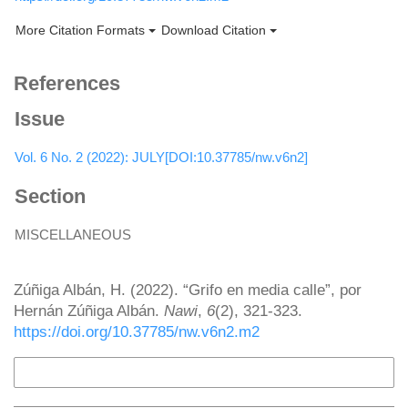
More Citation Formats
Download Citation
References
Issue
Vol. 6 No. 2 (2022): JULY[DOI:10.37785/nw.v6n2]
Section
MISCELLANEOUS
How to Cite
Zúñiga Albán, H. (2022). “Grifo en media calle”, por
Hernán Zúñiga Albán.
Nawi
,
6
(2), 321-323.
https://doi.org/10.37785/nw.v6n2.m2
More Citation Formats