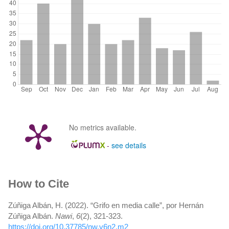
No metrics available.
-
see details
Article
How to Cite
Details
Zúñiga Albán, H. (2022). “Grifo en media calle”, por Hernán
Zúñiga Albán.
Nawi
,
6
(2), 321-323.
https://doi.org/10.37785/nw.v6n2.m2