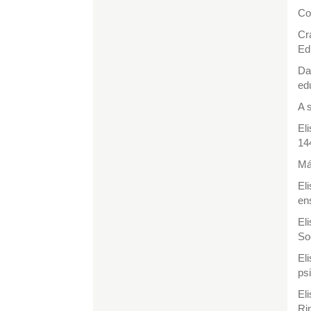
Co
Cr
Ed
Da
ed
A s
El
14
Má
El
en
El
So
El
ps
El
Ri