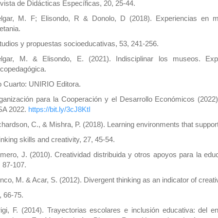
vista de Didácticas Específicas, 20, 25-44.
lgar, M. F; Elisondo, R & Donolo, D (2018). Experiencias en m
etania.
tudios y propuestas socioeducativas, 53, 241-256.
lgar, M. & Elisondo, E. (2021). Indisciplinar los museos. Ex
icopedagógica.
o Cuarto: UNIRIO Editora.
ganización para la Cooperación y el Desarrollo Económicos (2022
SA 2022.
https://bit.ly/3cJ8KtI
chardson, C., & Mishra, P. (2018). Learning environments that suppor
nking skills and creativity, 27, 45-54.
mero, J. (2010). Creatividad distribuida y otros apoyos para la edu
, 87-107.
nco, M. & Acar, S. (2012). Divergent thinking as an indicator of creativ
, 66-75.
rigi, F. (2014). Trayectorias escolares e inclusión educativa: del en