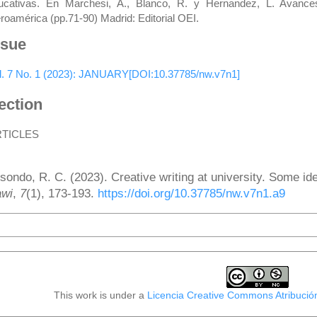
ucativas. En Marchesi, A., Blanco, R. y Hernandez, L. Avance
eroamérica (pp.71-90) Madrid: Editorial OEI.
ssue
l. 7 No. 1 (2023): JANUARY[DOI:10.37785/nw.v7n1]
ection
RTICLES
ow to Cite
isondo, R. C. (2023). Creative writing at university. Some id
wi
,
7
(1), 173-193.
https://doi.org/10.37785/nw.v7n1.a9
More Citation Formats
This work is under a
Licencia Creative Commons Atribució