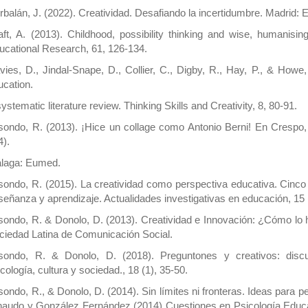
rbalán, J. (2022). Creatividad. Desafiando la incertidumbre. Madr
aft, A. (2013). Childhood, possibility thinking and wise, humanising
ucational Research, 61, 126-134.
vies, D., Jindal-Snape, D., Collier, C., Digby, R., Hay, P., & Howe,
ucation.
ystematic literature review. Thinking Skills and Creativity, 8, 80-91.
isondo, R. (2013). ¡Hice un collage como Antonio Berni! En Crespo, J
4).
laga: Eumed.
isondo, R. (2015). La creatividad como perspectiva educativa. Cinco
señanza y aprendizaje. Actualidades investigativas en educación, 15 
isondo, R. & Donolo, D. (2013). Creatividad e Innovación: ¿Cómo lo
ciedad Latina de Comunicación Social.
isondo, R. & Donolo, D. (2018). Preguntones y creativos: discu
icología, cultura y sociedad., 18 (1), 35-50.
isondo, R., & Donolo, D. (2014). Sin límites ni fronteras. Ideas para p
naudo y González Fernández (2014) Cuestiones en Psicología Educac