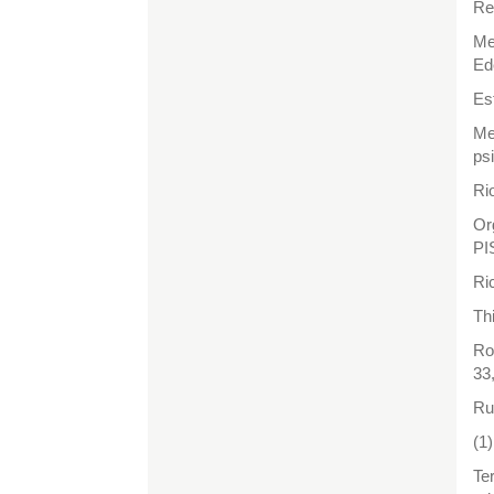
Re
Me
Ed
Es
Me
ps
Ri
Or
PI
Ri
Thi
Ro
33
Ru
(1)
Te