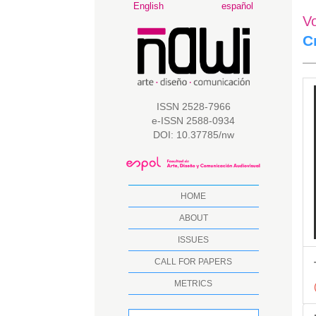
Main
English
español
V
Navigation
Main
C
Content
Sidebar
A
S
ISSN 2528-7966
e-ISSN 2588-0934
DOI: 10.37785/nw
HOME
ABOUT
ISSUES
CALL FOR PAPERS
METRICS