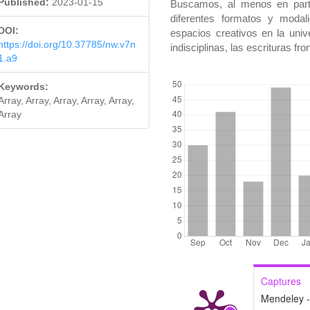
Published:
2023-01-15
Buscamos, al menos en parte
diferentes formatos y modal
DOI:
espacios creativos en la univ
https://doi.org/10.37785/nw.v7n
indisciplinas, las escrituras fr
1.a9
DOWNLOADS
Keywords:
Array, Array, Array, Array, Array,
Array
Captures
Mendeley 