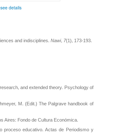
-
see details
riences and indisciplines.
Nawi
,
7
(1), 173-193.
 research, and extended theory. Psychology of
ehmeyer, M. (Edit.) The Palgrave handbook of
uenos Aires: Fondo de Cultura Económica.
o proceso educativo. Actas de Periodismo y