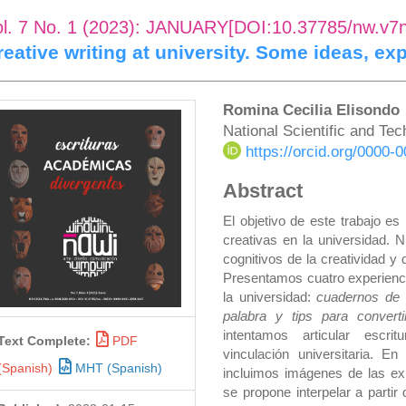
ol. 7 No. 1 (2023): JANUARY[DOI:10.37785/nw.v7
reative writing at university. Some ideas, ex
rticle
Main
Romina Cecilia Elisondo
National Scientific and Te
idebar
Article
https://orcid.org/0000
Content
Abstract
El objetivo de este trabajo es 
creativas en la universidad. 
cognitivos de la creatividad y
Presentamos cuatro experiencias
la universidad:
cuadernos de 
palabra y tips para converti
intentamos articular escri
Text Complete:
PDF
vinculación universitaria. E
(Spanish)
MHT (Spanish)
incluimos imágenes de las exp
se propone interpelar a parti