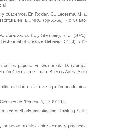
ial.
eos y cuadernos. En Roldan, C., Ledesma, M. &
 escritura en la UNRC (pp-59-68) Río Cuarto:
P., Corazza, G. E., y Sternberg, R. J. (2020).
The Journal of Creative Behavior, 54 (3), 741-
ción de los papers. En Golombek, D. (Comp.)
ección Ciencia que Ladra. Buenos Aires: Siglo
ltimodalidad en la investigación académica:
 Ciències de l’Educació, 19, 87-112.
 mixed methods investigation. Thinking Skills
y museos: puentes entre teorías y prácticas.