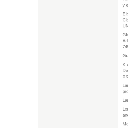
y 
El
Cl
UN
Gl
Ad
74
Gu
Kr
De
XX
La
pr
La
Lo
an
Me