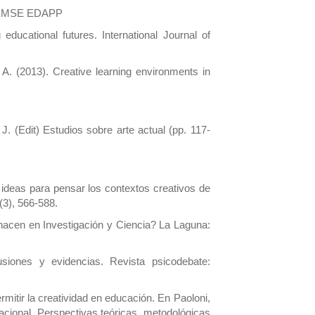
id: EMSE EDAPP
 educational futures. International Journal of
 A. (2013). Creative learning environments in
. (Edit) Estudios sobre arte actual (pp. 117-
 ideas para pensar los contextos creativos de
(3), 566-588.
 hacen en Investigación y Ciencia? La Laguna:
siones y evidencias. Revista psicodebate:
ermitir la creatividad en educación. En Paoloni,
ional. Perspectivas teóricas, metodológicas