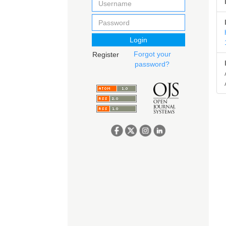
Login
Forgot your
Register
password?