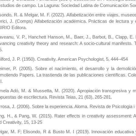
estudios de campo. La Laguna: Sociedad Latina de Comunicación Soc
isondo, R. & Melgar, M. F. (2022). Alfabetización entre viajes, mus
erici, J. (Comps) Alfabetización académica. Prácticas de lectura y
IRIO Editora.
aveanu, V. P., Hanchett Hanson, M., Baer, J., Barbot, B., Clapp, E. 
vancing creativity theory and research: A socio-cultural manifesto. 
5.
ilford, J. P. (1950). Creativity. American Psychologist, 5, 444–454
eimer, P. (2005). Sobre el nacimiento, el desarrollo y la demoli
moliendo Papers. La trastienda de las publicaciones científicas. Col
I.
mela Adó, M. & Mussetta, M. (2020). Apropiación transgresiva y mu
opuestas de escrilectura. Revista Teias, 21 (63), 265-281.
rrosa, J. (2006). Sobre la experiencia. Aloma. Revista de Psicologia i
ng, H., & Pang, W. (2015). Rater effects in creativity assessment: A
d Creativity, 15, 13-25
lgar, M. F; Elisondo, R & Busto M. I (2019). Innovación educativa 