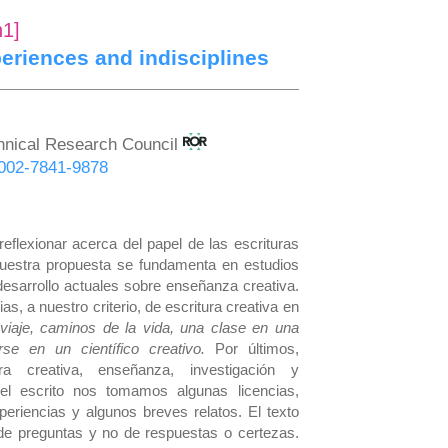
n1]
periences and indisciplines
chnical Research Council
-0002-7841-9878
reflexionar acerca del papel de las escrituras
Nuestra propuesta se fundamenta en estudios
 desarrollo actuales sobre enseñanza creativa.
, a nuestro criterio, de escritura creativa en
viaje, caminos de la vida, una clase en una
rse en un científico creativo.
Por últimos,
tura creativa, enseñanza, investigación y
n el escrito nos tomamos algunas licencias,
eriencias y algunos breves relatos. El texto
r de preguntas y no de respuestas o certezas.