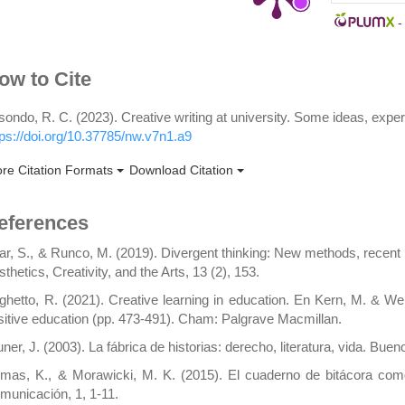
rticle
ow to Cite
etails
isondo, R. C. (2023). Creative writing at university. Some ideas, expe
tps://doi.org/10.37785/nw.v7n1.a9
re Citation Formats
Download Citation
eferences
ar, S., & Runco, M. (2019). Divergent thinking: New methods, recent
thetics, Creativity, and the Arts, 13 (2), 153.
ghetto, R. (2021). Creative learning in education. En Kern, M. & W
sitive education (pp. 473-491). Cham: Palgrave Macmillan.
uner, J. (2003). La fábrica de historias: derecho, literatura, vida. B
mas, K., & Morawicki, M. K. (2015). El cuaderno de bitácora com
municación, 1, 1-11.