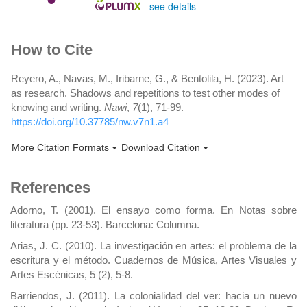
-
see details
Article
How to Cite
Details
Reyero, A., Navas, M., Iribarne, G., & Bentolila, H. (2023). Art
as research. Shadows and repetitions to test other modes of
knowing and writing.
Nawi
,
7
(1), 71-99.
https://doi.org/10.37785/nw.v7n1.a4
More Citation Formats
Download Citation
References
Adorno, T. (2001). El ensayo como forma. En Notas sobre
literatura (pp. 23-53). Barcelona: Columna.
Arias, J. C. (2010). La investigación en artes: el problema de la
escritura y el método. Cuadernos de Música, Artes Visuales y
Artes Escénicas, 5 (2), 5-8.
Barriendos, J. (2011). La colonialidad del ver: hacia un nuevo