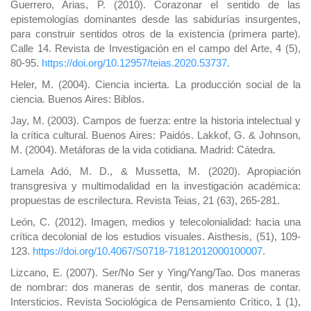
Guerrero, Arias, P. (2010). Corazonar el sentido de las
epistemologías dominantes desde las sabidurías insurgentes,
para construir sentidos otros de la existencia (primera parte).
Calle 14. Revista de Investigación en el campo del Arte, 4 (5),
80-95.
https://doi.org/10.12957/teias.2020.53737
.
Heler, M. (2004). Ciencia incierta. La producción social de la
ciencia. Buenos Aires: Biblos.
Jay, M. (2003). Campos de fuerza: entre la historia intelectual y
la crítica cultural. Buenos Aires: Paidós. Lakkof, G. & Johnson,
M. (2004). Metáforas de la vida cotidiana. Madrid: Cátedra.
Lamela Adó, M. D., & Mussetta, M. (2020). Apropiación
transgresiva y multimodalidad en la investigación académica:
propuestas de escrilectura. Revista Teias, 21 (63), 265-281.
León, C. (2012). Imagen, medios y telecolonialidad: hacia una
crítica decolonial de los estudios visuales. Aisthesis, (51), 109-
123.
https://doi.org/10.4067/S0718-71812012000100007
.
Lizcano, E. (2007). Ser/No Ser y Ying/Yang/Tao. Dos maneras
de nombrar: dos maneras de sentir, dos maneras de contar.
Intersticios. Revista Sociológica de Pensamiento Crítico, 1 (1),