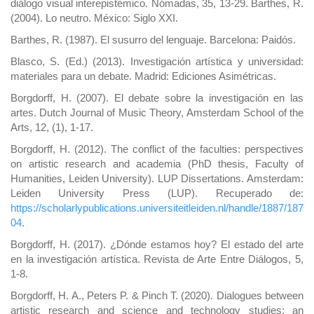
diálogo visual interepistémico. Nómadas, 35, 13-29. Barthes, R.
(2004). Lo neutro. México: Siglo XXI.
Barthes, R. (1987). El susurro del lenguaje. Barcelona: Paidós.
Blasco, S. (Ed.) (2013). Investigación artística y universidad:
materiales para un debate. Madrid: Ediciones Asimétricas.
Borgdorff, H. (2007). El debate sobre la investigación en las
artes. Dutch Journal of Music Theory, Amsterdam School of the
Arts, 12, (1), 1-17.
Borgdorff, H. (2012). The conflict of the faculties: perspectives
on artistic research and academia (PhD thesis, Faculty of
Humanities, Leiden University). LUP Dissertations. Amsterdam:
Leiden University Press (LUP). Recuperado de:
https://scholarlypublications.universiteitleiden.nl/handle/1887/187
04
.
Borgdorff, H. (2017). ¿Dónde estamos hoy? El estado del arte
en la investigación artística. Revista de Arte Entre Diálogos, 5,
1-8.
Borgdorff, H. A., Peters P. & Pinch T. (2020). Dialogues between
artistic research and science and technology studies: an