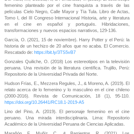
femenino planteado por el cine franquista a través de las
películas Cielo Negro, Calle Mayor y Tía Tula. Libro de Actas,
Tomo I, del III Congreso Internacional Historia, arte y literatura
en el cine en español y portugués. Hibridaciones,
transformaciones y nuevos espacios narrativos, 129-136.
García, O. (2021, 15 de noviembre). Harry Potter y el Perú: la
historia de un hechizo de 20 años que no acaba. El Comercio.
Rescatado de:
https://bit.ly/3TS5vB7
Gonzales Quiliche, O. (2018) Los estereotipos en la televisión
peruana. Una revisión de la literatura científica. Trujillo, Perú:
Repositorio de la Universidad Privada del Norte.
Hudson Frías, E., Mezzera Regules, J., & Moreno, A. (2019). El
relato acerca de lo femenino y lo masculino en el cine chileno
(2000-2016). Revista de Comunicación, 18 (1), 95-110.
https://doi.org/10.26441/RC18.1-2019-A5
Lino del Pino, A. (2019). El personaje femenino en el cine
peruano. Una mirada interdisciplinaria. Lima: Repositorio
Académico de la Universidad Peruana de Ciencias Aplicadas.
Marañón, F., Muñiz, C., & Barrientos, R. (2021). Los