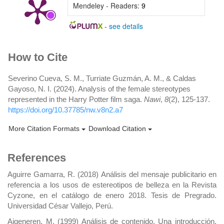
Mendeley - Readers:
9
-
see details
Article
How to Cite
Details
Severino Cueva, S. M., Turriate Guzmán, A. M., & Caldas
Gayoso, N. I. (2024). Analysis of the female stereotypes
represented in the Harry Potter film saga.
Nawi
,
8
(2), 125-137.
https://doi.org/10.37785/nw.v8n2.a7
More Citation Formats
Download Citation
References
Aguirre Gamarra, R. (2018) Análisis del mensaje publicitario en
referencia a los usos de estereotipos de belleza en la Revista
Cyzone, en el catálogo de enero 2018. Tesis de Pregrado.
Universidad César Vallejo, Perú.
Aigeneren, M. (1999) Análisis de contenido. Una introducción.