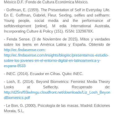
México D.F. :Fondo de Cultura Económica México.
- Goffman, E. (1959). The Presentation of Self in Everyday Life.
En E. Goffman, Gabriel, Fleur. Sexting, selfies and selfharm:
Young people, social media and the performance of
selfdevelopment [online]. M edia International Australia,
Incorporating Culture & Policy (151). ISSN: 1329878X.
- Fenda Sense. (3 de Noviembre de 2015). Mitos y verdades
sobre los teens en América Latina y España. Obtenido de
http://ec.findasense.com:
http://ec.findasense.com/insights/blog/ec/presentamos-estudio-
sobre-los-jovenes-en-el-entorno-digital-en-latinoamerica-y-
espana-8533
- INEC. (2014). Ecuador en Cifras. Quito: INEC.
- Losh, E. (2014). Beyond Biometrics: Feminist Media Theory
Looks at Selfiecity. Recuperado de:
http://d25rsf93iwlmgu.cloudfront.net/downloads/Liz_Losh_Beyon
dBiometrics.pdf
- Le Bon, G. (2000). Psicología de las masas. Madrid: Ediciones
Morata, S.L.