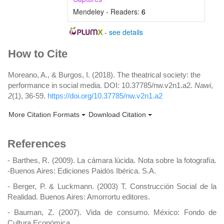
Mendeley - Readers:
6
-
see details
Article
How to Cite
Details
Moreano, A., & Burgos, I. (2018). The theatrical society: the
performance in social media. DOI: 10.37785/nw.v2n1.a2.
Nawi
,
2
(1), 36-59.
https://doi.org/10.37785/nw.v2n1.a2
More Citation Formats
Download Citation
References
- Barthes, R. (2009). La cámara lúcida. Nota sobre la fotografía.
-Buenos Aires: Ediciones Paidós Ibérica. S.A.
- Berger, P. & Luckmann. (2003) T. Construcción Social de la
Realidad. Buenos Aires: Amorrortu editores.
- Bauman, Z. (2007). Vida de consumo. México: Fondo de
Cultura Económica.