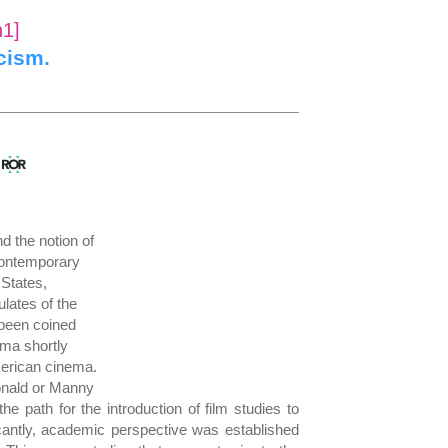
n1]
cism.
s
d the notion of
 contemporary
 States,
ulates of the
 been coined
éma shortly
merican cinema.
onald or Manny
the path for the introduction of film studies to
ficantly, academic perspective was established