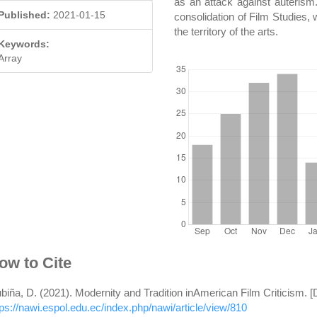
as an attack against auterism
Published:
2021-01-15
consolidation of Film Studies, 
the territory of the arts.
Keywords:
DOWNLOADS
Array
rticle
ow to Cite
etails
biña, D. (2021). Modernity and Tradition inAmerican Film Criticism.
tps://nawi.espol.edu.ec/index.php/nawi/article/view/810