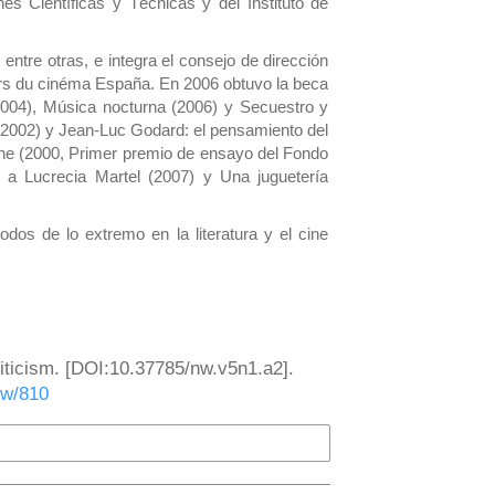
es Científicas y Técnicas y del Instituto de
entre otras, e integra el consejo de dirección
iers du cinéma España. En 2006 obtuvo la beca
2004), Música nocturna (2006) y Secuestro y
(2002) y Jean-Luc Godard: el pensamiento del
cine (2000, Primer premio de ensayo del Fondo
a a Lucrecia Martel (2007) y Una juguetería
os de lo extremo en la literatura y el cine
iticism. [DOI:10.37785/nw.v5n1.a2].
ew/810