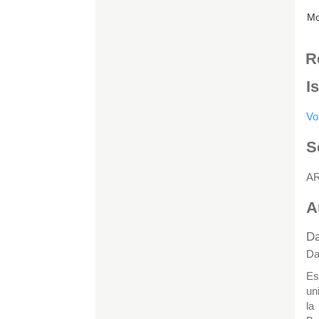
Mo
R
I
Vo
S
A
A
Da
Da
Es
un
la