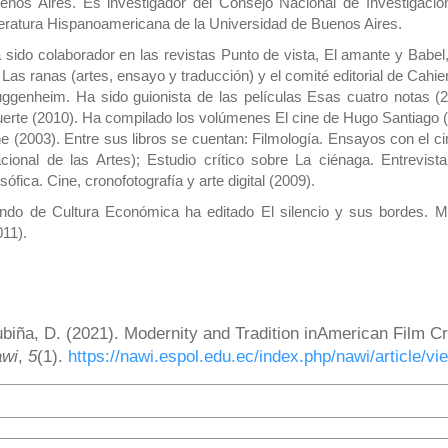
enos Aires. Es investigador del Consejo Nacional de Investigacion
teratura Hispanoamericana de la Universidad de Buenos Aires.
 sido colaborador en las revistas Punto de vista, El amante y Babel, 
 Las ranas (artes, ensayo y traducción) y el comité editorial de Cah
ggenheim. Ha sido guionista de las películas Esas cuatro notas (
erte (2010). Ha compilado los volúmenes El cine de Hugo Santiago 
ne (2003). Entre sus libros se cuentan: Filmología. Ensayos con el 
cional de las Artes); Estudio crítico sobre La ciénaga. Entrevist
losófica. Cine, cronofotografía y arte digital (2009).
ndo de Cultura Económica ha editado El silencio y sus bordes. Mod
011).
ow to Cite
biña, D. (2021). Modernity and Tradition inAmerican Film Cr
wi
,
5
(1).
https://nawi.espol.edu.ec/index.php/nawi/article/vi
More Citation Formats