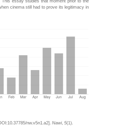
. This essay studies that moment prior to the
when cinema still had to prove its legitimacy in
 [DOI:10.37785/nw.v5n1.a2].
Nawi
,
5
(1).