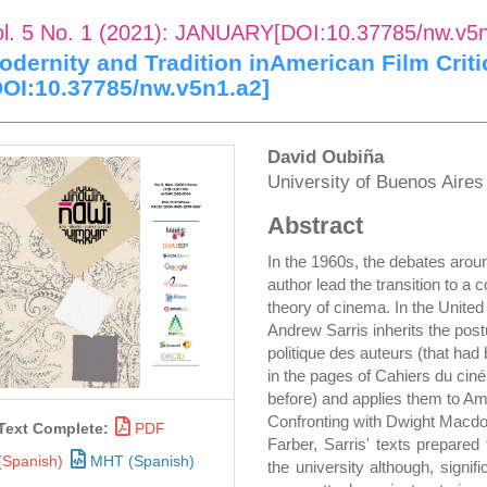
ol. 5 No. 1 (2021): JANUARY[DOI:10.37785/nw.v5
odernity and Tradition inAmerican Film Criti
DOI:10.37785/nw.v5n1.a2]
rticle
Main
David Oubiña
University of Buenos Aire
idebar
Article
Abstract
Content
In the 1960s, the debates aroun
author lead the transition to a
theory of cinema. In the United
Andrew Sarris inherits the post
politique des auteurs (that had
in the pages of Cahiers du cin
before) and applies them to A
Confronting with Dwight Macd
Text Complete:
PDF
Farber, Sarris' texts prepared 
(Spanish)
MHT (Spanish)
the university although, signi