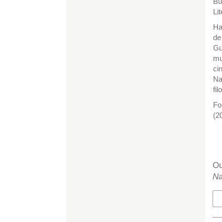
Bu
Li
Ha
de
Gu
mu
ci
Na
fi
Fo
(2
H
Ou
Na