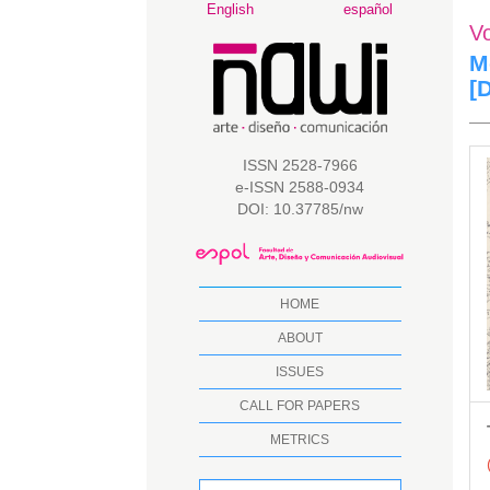
Main
English
español
V
Navigation
Main
M
Content
[
Sidebar
A
ISSN 2528-7966
e-ISSN 2588-0934
S
DOI: 10.37785/nw
HOME
ABOUT
ISSUES
CALL FOR PAPERS
METRICS