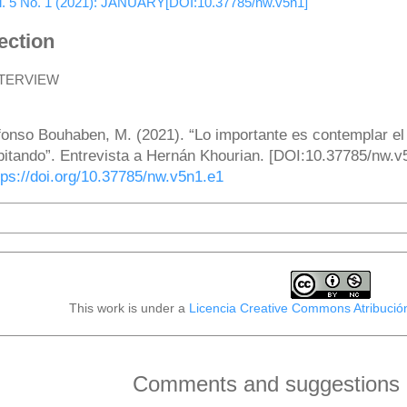
l. 5 No. 1 (2021): JANUARY[DOI:10.37785/nw.v5n1]
ection
NTERVIEW
ow to Cite
fonso Bouhaben, M. (2021). “Lo importante es contemplar el
bitando”. Entrevista a Hernán Khourian. [DOI:10.37785/nw.v
tps://doi.org/10.37785/nw.v5n1.e1
More Citation Formats
This work is under a
Licencia Creative Commons Atribució
Comments and suggestions o