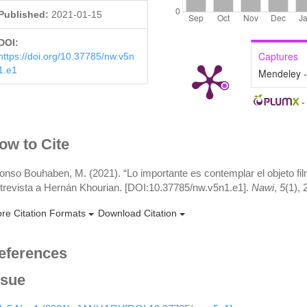
Published:
2021-01-15
DOI:
Captures
https://doi.org/10.37785/nw.v5n
1.e1
Mendeley 
rticle
ow to Cite
etails
fonso Bouhaben, M. (2021). “Lo importante es contemplar el objeto fi
trevista a Hernán Khourian. [DOI:10.37785/nw.v5n1.e1].
Nawi
,
5
(1),
re Citation Formats
Download Citation
eferences
ssue