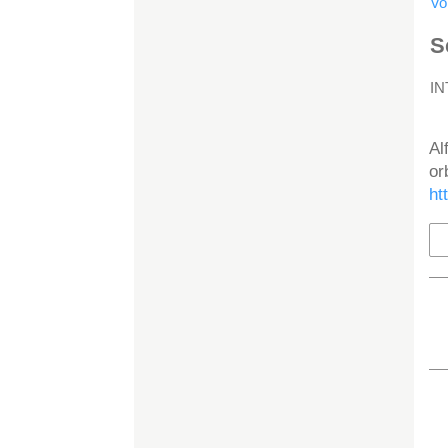
Vo
S
I
H
Al
or
ht