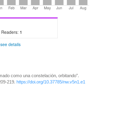
- Readers:
1
-
see details
lmado como una constelación, orbitando”.
 209-219.
https://doi.org/10.37785/nw.v5n1.e1