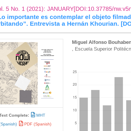
ol. 5 No. 1 (2021): JANUARY[DOI:10.37785/nw.v5
Lo importante es contemplar el objeto filma
rbitando”. Entrevista a Hernán Khourian. [D
rticle
Main
Miguel Alfonso Bouhabe
, Escuela Superior Politécn
idebar
Article
Content
DOWNLOADS
Text Complete:
MHT
(Spanish)
PDF (Spanish)