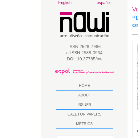
Main
English
español
V
Navigation
Main
“
Content
o
Sidebar
A
ISSN 2528-7966
e-ISSN 2588-0934
S
DOI: 10.37785/nw
HOME
ABOUT
ISSUES
CALL FOR PAPERS
METRICS