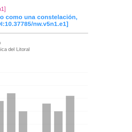
n1]
do como una constelación,
OI:10.37785/nw.v5n1.e1]
n
ica del Litoral