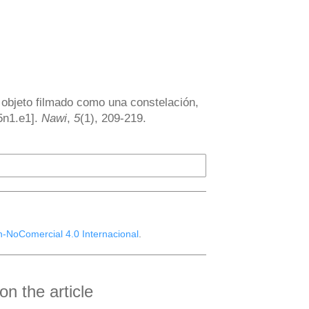
 objeto filmado como una constelación,
5n1.e1].
Nawi
,
5
(1), 209-219.
n-NoComercial 4.0 Internacional
.
n the article